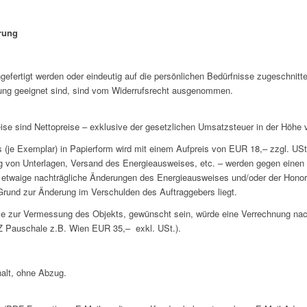
rung
efertigt werden oder eindeutig auf die persönlichen Bedürfnisse zugeschnitte
dung geeignet sind, sind vom Widerrufsrecht ausgenommen.
reise sind Nettopreise – exklusive der gesetzlichen Umsatzsteuer in der Höhe
s (je Exemplar) in Papierform wird mit einem Aufpreis von EUR 18,– zzgl. US
g von Unterlagen, Versand des Energieausweises, etc. – werden gegen einen 
r etwaige nachträgliche Änderungen des Energieausweises und/oder der Honor
 Grund zur Änderung im Verschulden des Auftraggebers liegt.
weise zur Vermessung des Objekts, gewünscht sein, würde eine Verrechnung na
Z Pauschale z.B. Wien EUR 35,– exkl. USt.).
halt, ohne Abzug.