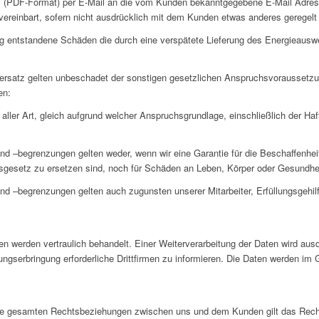
Form (PDF-Format) per E-Mail an die vom Kunden bekanntgegebene E-Mail Adresse
vereinbart, sofern nicht ausdrücklich mit dem Kunden etwas anderes geregelt 
fällig entstandene Schäden die durch eine verspätete Lieferung des Energieaus
ersatz gelten unbeschadet der sonstigen gesetzlichen Anspruchsvoraussetzu
en:
ller Art, gleich aufgrund welcher Anspruchsgrundlage, einschließlich der Haf
nd –begrenzungen gelten weder, wenn wir eine Garantie für die Beschaffenhe
gesetz zu ersetzen sind, noch für Schäden an Leben, Körper oder Gesundhei
 –begrenzungen gelten auch zugunsten unserer Mitarbeiter, Erfüllungsgehilfen
n werden vertraulich behandelt. Einer Weiterverarbeitung der Daten wird aus
tungserbringung erforderliche Drittfirmen zu informieren. Die Daten werden im 
e gesamten Rechtsbeziehungen zwischen uns und dem Kunden gilt das Recht 