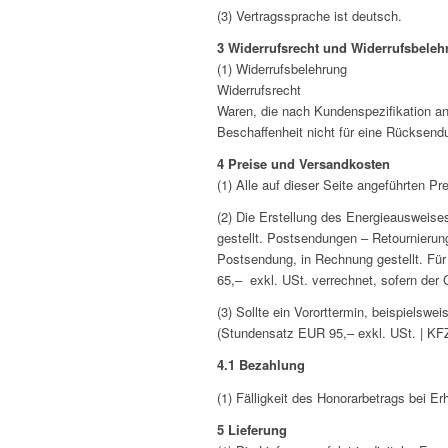
(3) Vertragssprache ist deutsch.
3 Widerrufsrecht und Widerrufsbeleh
(1) Widerrufsbelehrung
Widerrufsrecht
Waren, die nach Kundenspezifikation ang
Beschaffenheit nicht für eine Rücksen
4 Preise und Versandkosten
(1) Alle auf dieser Seite angeführten P
(2) Die Erstellung des Energieausweise
gestellt. Postsendungen – Retournierun
Postsendung, in Rechnung gestellt. Fü
65,– exkl. USt. verrechnet, sofern der
(3) Sollte ein Vororttermin, beispiels
(Stundensatz EUR 95,– exkl. USt. | KF
4.1 Bezahlung
(1) Fälligkeit des Honorarbetrags bei Er
5 Lieferung