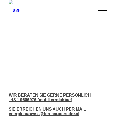
ENERGIEAUSWEIS
AKTION AB € 60,-*
professionell – preiswert – schnell
JETZT ANFRAGEN
WIR BERATEN SIE GERNE PERSÖNLICH
+43 1 9605975 (mobil erreichbar)
SIE ERREICHEN UNS AUCH PER MAIL
energieausweis@bm-haugeneder.at