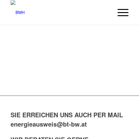
ENERGIEAUSWEIS
AKTION AB € 60,-
professionell – preiswert – schnell
SIE ERREICHEN UNS AUCH PER MAIL
energieausweis@bt-bw.at